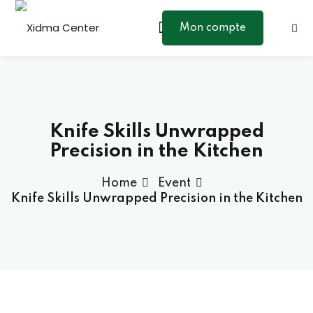
Skip
to
Mon compte
Sign in
Sign up
content
Sign in
Don’t have an account?
Sign up
Knife Skills Unwrapped
Precision in the Kitchen
Home
Event
Knife Skills Unwrapped Precision in the Kitchen
Lost your password?
Remember me