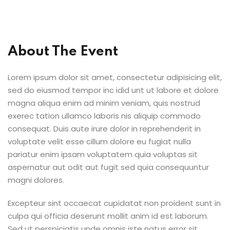
Sign up
Already have an account?
Sign in
About The Event
Lorem ipsum dolor sit amet, consectetur adipisicing elit,
sed do eiusmod tempor inc idid unt ut labore et dolore
magna aliqua enim ad minim veniam, quis nostrud
exerec tation ullamco laboris nis aliquip commodo
consequat. Duis aute irure dolor in reprehenderit in
voluptate velit esse cillum dolore eu fugiat nulla
pariatur enim ipsam voluptatem quia voluptas sit
aspernatur aut odit aut fugit sed quia consequuntur
magni dolores.
Excepteur sint occaecat cupidatat non proident sunt in
culpa qui officia deserunt mollit anim id est laborum.
Sed ut perspiciatis unde omnis iste natus error sit