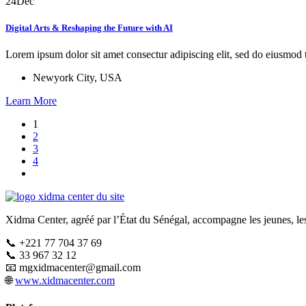
24
Déc
Digital Arts & Reshaping the Future with AI
Lorem ipsum dolor sit amet consectur adipiscing elit, sed do eiusmod
Newyork City, USA
Learn More
1
2
3
4
Xidma Center, agréé par l’État du Sénégal, accompagne les jeunes, les
📞 +221 77 704 37 69
📞 33 967 32 12
📧
mgxidmacenter@gmail.com
🌐
www.xidmacenter.com