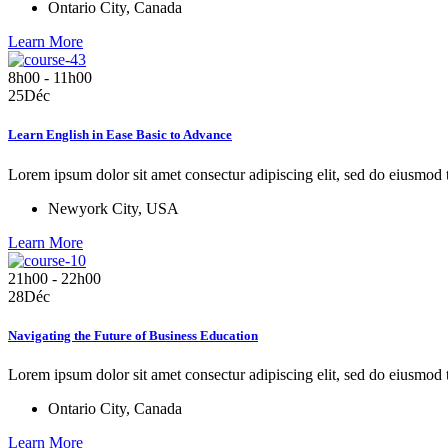
Ontario City, Canada
Learn More
8h00 - 11h00
25
Déc
Learn English in Ease Basic to Advance
Lorem ipsum dolor sit amet consectur adipiscing elit, sed do eiusmod
Newyork City, USA
Learn More
21h00 - 22h00
28
Déc
Navigating the Future of Business Education
Lorem ipsum dolor sit amet consectur adipiscing elit, sed do eiusmod
Ontario City, Canada
Learn More