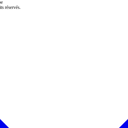
be
its réservés.