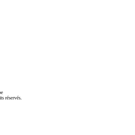
be
its réservés.