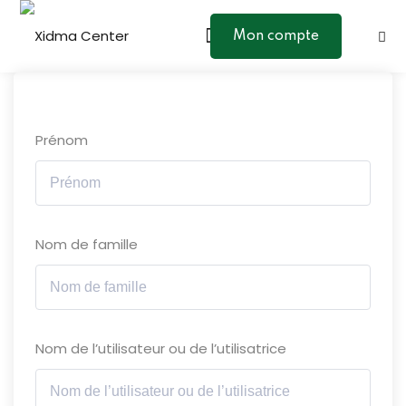
Skip
to
Mon compte
Sign in
Sign up
content
Sign in
Don’t have an account?
Sign up
Prénom
Nom de famille
Lost your password?
Remember me
Nom de l’utilisateur ou de l’utilisatrice