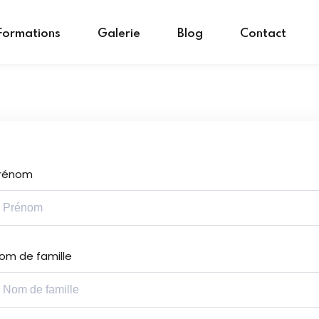
Formations
Galerie
Blog
Contact
Sign in
Sign up
rénom
Sign in
Don’t have an account?
Sign up
om de famille