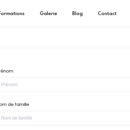
Formations
Galerie
Blog
Contact
Sign in
Sign up
rénom
Sign in
Don’t have an account?
Sign up
om de famille