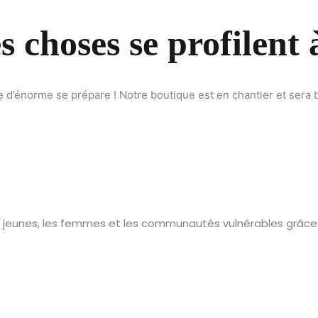
 choses se profilent 
Lost your password?
Remember me
d’énorme se prépare ! Notre boutique est en chantier et sera b
Sign up
Already have an account?
Sign in
jeunes, les femmes et les communautés vulnérables grâce à 