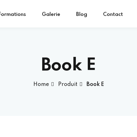
Formations
Galerie
Blog
Contact
Sign in
Sign up
Book E
Sign in
Home
Produit
Book E
Don’t have an account?
Sign up