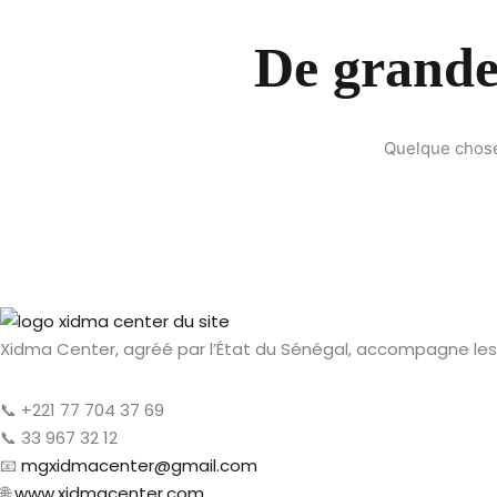
De grandes
Quelque chose 
Xidma Center, agréé par l’État du Sénégal, accompagne les 
📞 +221 77 704 37 69
📞 33 967 32 12
📧
mgxidmacenter@gmail.com
🌐
www.xidmacenter.com