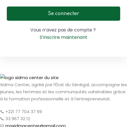
Sign up
Se connecter
Already have an account?
Sign in
Vous n’avez pas de compte ?
S’inscrire maintenant
Xidma Center, agréé par l’État du Sénégal, accompagne les
jeunes, les femmes et les communautés vulnérables grâce
à la formation professionnelle et à l’entrepreneuriat.
📞 +221 77 704 37 69
📞 33 967 32 12
📧
mgxidmacenter@gmail.com