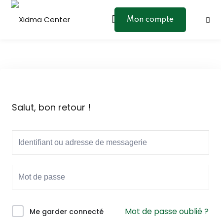
Skip
to
Mon compte
Sign in
Sign up
content
Sign in
Don’t have an account?
Sign up
Salut, bon retour !
Lost your password?
Remember me
Mot de passe oublié ?
Me garder connecté